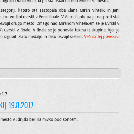
odigrala Dunja Vidič, ki pa sta ostali na nesrečnem 4. mestu.
goriji, katero sta zastopala oba člana Miran Vihtelič in Jani
ot vodilni uvrstil v četrt finale. V četrt fianlu pa je nasproti stal
i osvojil drugo mesto. Zmago nad Miranom Vihteličem se je uvrstil v
uvrstil v finale. V finale se je ponovila tekma iz skupine, kjer je
ko izgubil zlato medaljo in tako osvojil srebro.
Več na tej povezavi
017
) 19.8.2017
no mesto v Idrijski beli na mivko pod soncem.