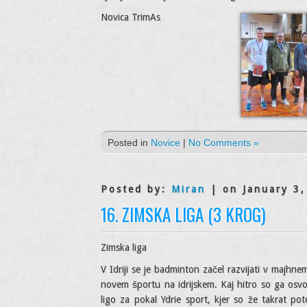
Novica TrimAs
Posted in
Novice
|
No Comments »
Posted by:
Miran
| on January 3,
16. ZIMSKA LIGA (3 KROG)
Zimska liga
V Idriji se je badminton začel razvijati v majhne
novem športu na idrijskem. Kaj hitro so ga osvoji
ligo za pokal Ydrie sport, kjer so že takrat po