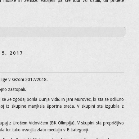
moške in ženske. Vabljeni pa ste tudi vsi ostali, da pridete
 5, 2017
 lige v sezoni 2017/2018.
ojno zastopali.
se že zgodaj borila Dunja Vidič in Jani Murovec, ki sta se odlično
boj iz skupine manjkala športna sreča. V skupini sta izgubila z
upaj z Urošem Vidovičem (BK Olimpija). V skupini sta prepričljivo
la ter tako osvojila zlato medaljo v B kategoriji.