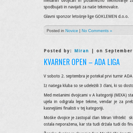
mešanih dvojicah in posamezno tekmovanje za 
spodbujati in navijati za naše tekmovalce.
Glavni sponzor letošnje lige GOKLEMEN d.o.o.
Posted in
Novice
|
No Comments »
Posted by:
Miran
| on September
KVARNER OPEN – ADA LIGA
V soboto 2. septembra je potekal prvi turnir ADA
Iz našega kluba so se udeležili 3 člani, ki so dost
Med mešanimi dvojicami v A kategoriji (MIXA) sta 
ujela in odigrala lepe tekme, vendar je za pre
kasnejšimi finalisti v tej kategoriji.
Moške dvojice je zastopal član Miran Vihtelič sk
ostala neporažena, kar sta tudi držala tudi do fina