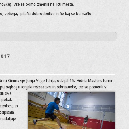
 moške). Vse se bomo zmenili na licu mesta.
ilo, večerja, pijača dobrodošlice in še kaj se bo našlo.
2017
nici Gimnazije Jurija Vege Idrija, odvijal 15. Hidria Masters turnir
u najboljši idrijski
rekreativci in rekreativke, ter se pomerili v
li dva
i pokal.
stnikov, in
podpisala
 nadaljuje