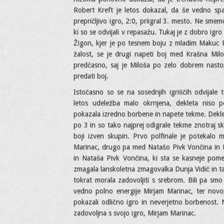
Robert Kreft je letos dokazal, da še vedno spad
prepričljivo igro, 2:0, priigral 3. mesto. Ne sme
ki so se odvijali v repasažu. Tukaj je z dobro igr
Žigon, kjer je po tesnem boju z mladim Makuc
žalost, se je drugi napeti boj med Krašna M
predčasno, saj je Miloša po zelo dobrem nasto
predati boj.
Istočasno so se na sosednjih igriščih odvijale 
letos udeležba malo okrnjena, dekleta niso p
pokazala izredno borbene in napete tekme. Deklet
po 3 in so tako najprej odigrale tekme znotraj sku
boji izven skupin. Prvo polfinale je potekalo
Marinac, drugo pa med Natašo Pivk Vončina in M
in Nataša Pivk Vončina, ki sta se kasneje pomer
zmagala lanskoletna zmagovalka Dunja Vidič in ta
tokrat morala zadovoljiti s srebrom. Bili pa sm
vedno polno energije Mirjam Marinac, ter nov
pokazali odlično igro in neverjetno borbenost.
zadovoljna s svojo igro, Mirjam Marinac.