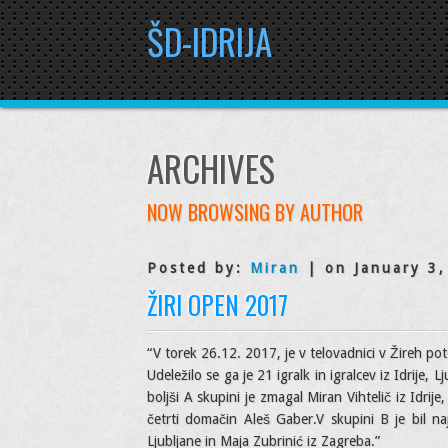
ŠD-IDRIJA
ARCHIVES
NOW BROWSING BY AUTHOR
Posted by:
Miran
| on January 3,
ŽIRI OPEN 2017
“V torek 26.12. 2017, je v telovadnici v Žireh potek
Udeležilo se ga je 21 igralk in igralcev iz Idrije, 
boljši A skupini je zmagal Miran Vihtelič iz Idrije, 
četrti domačin Aleš Gaber.V skupini B je bil n
Ljubljane in Maja Zubrinić iz Zagreba.”