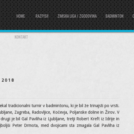
HOME
RAZPISI!
ZIMSKA LIGA / ZGODOVINA
BADMINTON
KONTAKT
 2018
al tradicionalni turnir v badmintonu, ki je bil že trinajsti po vrsti.
Ljubljane, Zagreba, Radovljice, Kočevja, Poljanske doline in Žirov. V
drugi je bil Gal Pavliha iz Ljubljane, tretji Robert Kreft iz Idrije in
ajboljši Peter Drmota, med dvojicami sta zmagala Gal Pavliha iz