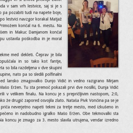
a v sam vrh lestvice, saj si je s
mo pa pozabiti tudi na napete boje,
o po lestvici navzgor korakal Matjaž
 Primožem končal na 6. mestu. Na
ilošem in Makuc Damjanom končal
pu ustavila poškodba in je moral
tekme med dekleti. Čeprav je bila
opuščala in so tako kot fantje,
a so bila razdeljena v dve skupini
pine, nato pa so sledili polfinalni
 med lansko zmagovalko Dunjo Vidič in vedno razigrano Mirjam
ašo Eržen. Tu sta premoč pokazali prvi dve nosilki, Dunja Vidič
ili v velikem finalu. Na koncu je s prepričljivim nastopom, 2:0,
ko že drugič zapored osvojila zlato. Nataša Pivk Vončina pa se je
o priča neverjetno napeti tekmi za tretje mesto, med izkušeno in
opečeno in nadobudno igralko Mašo Eržen. Obe tekmovalki sta
 Na koncu je zmago za 3. mesto slavila utrujena, vendar izredno