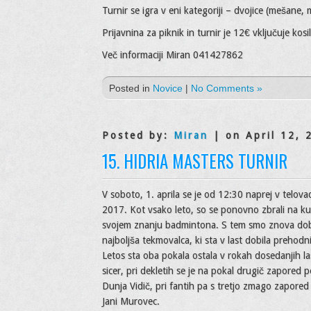
Turnir se igra v eni kategoriji – dvojice (mešane,
Prijavnina za piknik in turnir je 12€ vključuje kos
Več informaciji Miran 041427862
Posted in
Novice
|
No Comments »
Posted by:
Miran
| on April 12, 
15. HIDRIA MASTERS TURNIR
V soboto, 1. aprila se je od 12:30 naprej v telovad
2017. Kot vsako leto, so se ponovno zbrali na kup
svojem znanju badmintona. S tem smo znova dobi
najboljša tekmovalca, ki sta v last dobila prehodn
Letos sta oba pokala ostala v rokah dosedanjih la
sicer, pri dekletih se je na pokal drugič zapored 
Dunja Vidič, pri fantih pa s tretjo zmago zapored
Jani Murovec.