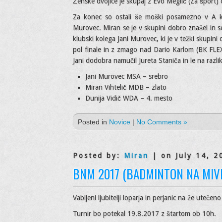
Ženske dvojice je skupaj z Evo Meglič (Za šport) 
Za konec so ostali še moški posamezno v A kate
Murovec. Miran se je v skupini dobro znašel in se k
klubski kolega Jani Murovec, ki je v težki skupin
pol finale in z zmago nad Dario Karlom (BK FLEX) 
Jani dodobra namučil Jureta Staniča in le na razli
Jani Murovec MSA – srebro
Miran Vihtelič MDB – zlato
Dunija Vidič WDA – 4. mesto
Posted in
Novice
|
No Comments »
Posted by:
Miran
| on July 14, 2
BNM 2017 (BADMINTON NA MIVKI
Vabljeni ljubitelji loparja in perjanic na že uteče
Turnir bo potekal 19.8.2017 z štartom ob 10h.