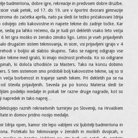
itelje badmintona, dobre igre, rekreacije in predvsem dobre družbe.
n sicer vsak petek, od 17. do 19. ure v športni dvorani gimnazije
oziroma do začetka aprila, nato pa sledi še težko pričakovani Idrija
to odvijejo zelo kakovostne in napete tekme do zadnje točke. Kar
je, sedaj pa lahko rečemo, da je tudi pri dekletih vsako leto večja
 let igra moško in žensko zimsko ligo. Letos je vseh prijavljenih
lo drugačen sistem tekmovanja, in sicer, vsi prijavljeni igrajo v 4
ehodi v boljšo ali slabšo skupino. Tako se najprej odigrajo vse
ijske tekme med igralci, ki imajo možnost prehoda. Ko so odigrane
upinah, ki določa izhodišče za Masters. Tako na koncu dobimo
sters. S tem sistemom smo pridobili bolj kakovostne tekme, saj so si
m večja borbenost in trajanje samih tekem. Pri dekletih pa se na
 od števila prijavljenih. Seveda pa po koncu Matersa sledi še
oljšim podelijo medalje in pokali ter razne druge nagrade, kot so
ji napredek in tako naprej…
eležujejo raznih rekreativnih turnirjev po Sloveniji, na Hrvaškem
ultate in domov pridno nosijo medalje.
ir Idrija open, kamor ste lepo vabljeni vsi ljubitelji badmintona in
mintona. Potekalo bo tekmovanje v ženskih in moških dvojicah, v