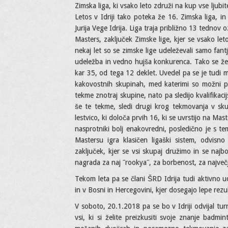
Zimska liga, ki vsako leto združi na kup vse ljub
Letos v Idriji tako poteka že 16. Zimska liga, i
Jurija Vege Idrija. Liga traja približno 13 tednov 
Masters, zaključek Zimske lige, kjer se vsako le
nekaj let so se zimske lige udeleževali samo fant
udeležba in vedno hujša konkurenca. Tako se že 6
kar 35, od tega 12 deklet. Uvedel pa se je tudi ma
kakovostnih skupinah, med katerimi so možni pr
tekme znotraj skupine, nato pa sledijo kvalifikac
še te tekme, sledi drugi krog tekmovanja v sk
lestvico, ki določa prvih 16, ki se uvrstijo na Ma
nasprotniki bolj enakovredni, posledično je s te
Mastersu igra klasičen ligaški sistem, odvisno
zaključek, kjer se vsi skupaj družimo in se najb
nagrada za naj ˝rookya˝, za borbenost, za največ
Tekom leta pa se člani ŠRD Idrija tudi aktivno ud
in v Bosni in Hercegovini, kjer dosegajo lepe rez
V soboto, 20.1.2018 pa se bo v Idriji odvijal turn
vsi, ki si želite preizkusiti svoje znanje bad