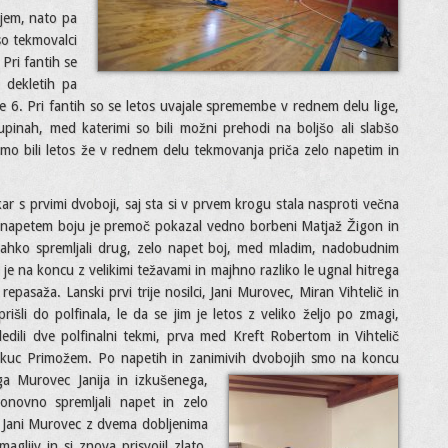
njem, nato pa
so tekmovalci
 Pri fantih se
i dekletih pa
le 6. Pri fantih so se letos uvajale spremembe v rednem delu lige,
upinah, med katerimi so bili možni prehodi na boljšo ali slabšo
 smo bili letos že v rednem delu tekmovanja priča zelo napetim in
ar s prvimi dvoboji, saj sta si v prvem krogu stala nasproti večna
o napetem boju je premoč pokazal vedno borbeni Matjaž Žigon in
 lahko spremljali drug, zelo napet boj, med mladim, nadobudnim
 na koncu z velikimi težavami in majhno razliko le ugnal hitrega
repasaža. Lanski prvi trije nosilci, Jani Murovec, Miran Vihtelič in
išli do polfinala, le da se jim je letos z veliko željo po zmagi,
ledili dve polfinalni tekmi, prva med Kreft Robertom in Vihtelič
uc Primožem. Po napetih in zanimivih
dvobojih smo na koncu
vega Murovec Janija in izkušenega,
ponovno spremljali napet in zelo
e Jani Murovec z dvema dobljenima
ljiv in si znova prisvojil zlato.