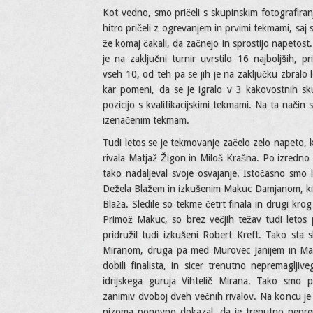
Kot vedno, smo pričeli s skupinskim fotografira
hitro pričeli z ogrevanjem in prvimi tekmami, saj 
že komaj čakali, da začnejo in sprostijo napetost.
je na zaključni turnir uvrstilo 16 najboljših, pr
vseh 10, od teh pa se jih je na zaključku zbralo 
kar pomeni, da se je igralo v 3 kakovostnih sk
pozicijo s kvalifikacijskimi tekmami. Na ta način
izenačenim tekmam.
Tudi letos se je tekmovanje začelo zelo napeto, k
rivala Matjaž Žigon in Miloš Krašna. Po izredn
tako nadaljeval svoje osvajanje. Istočasno smo
Dežela Blažem in izkušenim Makuc Damjanom, ki je
Blaža. Sledile so tekme četrt finala in drugi krog 
Primož Makuc, so brez večjih težav tudi letos pr
pridružil tudi izkušeni Robert Kreft. Tako sta s
Miranom, druga pa med Murovec Janijem in Mak
dobili finalista, in sicer trenutno nepremaglji
idrijskega guruja Vihtelič Mirana. Tako smo 
zanimiv dvoboj dveh večnih rivalov. Na koncu j
nizoma ponovno dokazal, da je trenutno nepremag