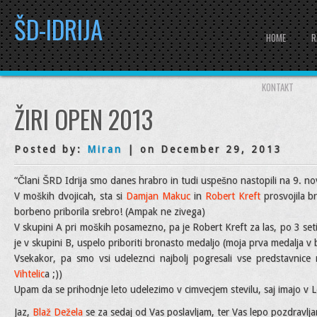
ŠD-IDRIJA
HOME
R
KONTAKT
ŽIRI OPEN 2013
Posted by:
Miran
| on December 29, 2013
“Člani ŠRD Idrija smo danes hrabro in tudi uspešno nastopili na 9. n
V moških dvojicah, sta si
Damjan Makuc
in
Robert Kreft
prosvojila b
borbeno priborila srebro! (Ampak ne zivega)
V skupini A pri moških posamezno, pa je Robert Kreft za las, po 3 setih
je v skupini B, uspelo priboriti bronasto medaljo (moja prva medalja 
Vsekakor, pa smo vsi udeleznci najbolj pogresali vse predstavnice
Vihtelic
a ;))
Upam da se prihodnje leto udelezimo v cimvecjem stevilu, saj imajo v L
Jaz,
Blaž Dežela
se za sedaj od Vas poslavljam, ter Vas lepo pozdravlj