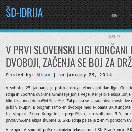
ŠD-IDRIJA
HOME
R
KONTAKT
V PRVI SLOVENSKI LIGI KONČANI 
DVOBOJI, ZAČENJA SE BOJ ZA D
Posted by:
Miran
| on January 29, 2014
V soboto, 25. januarja, je potekal drugi tekmovalni dan lige. Gosti
Idrija in športna dvorana Gimnazije Jurija Vege. Ker je bila ekipa Idrij
bilo želja med domačini še večje. Žal pa sta se zaradi obveznosti dve 
je bil v skupini B odigran samo en dvoboje med ekipama BK Kungote in 
tej skupini. Ekipa Kungote je prepričljivo, z rezultatom 5:0, p
prvouvrščena ekipa skupine B, ŠRD Idrija pa se je z enim porazom uvr
V skupini A smo bili priča zanimivim tekmam med BK Branikom in BK 