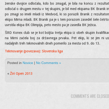
ženske dvojice odločala, kdo bo zmagal, je bila na koncu z rezultat
odločal o drugem mestu v tej skupini, je bil med ekipama BK Branik 
po zmagi so imeli mladi iz Medvod, ki so porazili Branik z rezultat
ekipo Mirna mladi. BK Branik pa je s tem porazom zasedel šele četrto
uvrstila ekipa BK Olimpija, peto mesto pa je zasedla BK Ježica.
ŠRD Konex club se je kot boljša tretja ekipa iz obeh skupin kvalifika
na Mirni začela boj za državnega prvaka. Pet ekip, ki se jim ni us
nadaljnih treh tekmovalnih dneh pomerilo za mesta od 9. do 13.
Tekmovanje (povezava): Slovenska liga
Posted in
Novice
|
No Comments »
«
Žiri Open 2013
COMMENTS ARE CLOSE